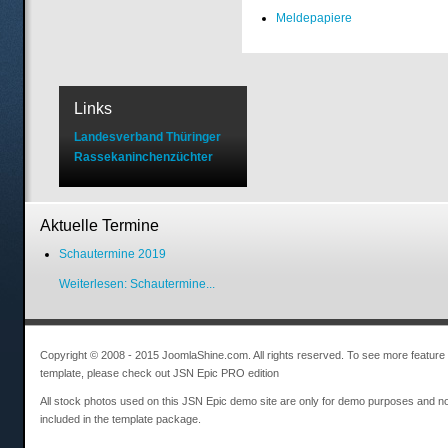
Meldepapiere
Links
Landesverband Thüringer
Rassekaninchenzüchter
Aktuelle Termine
Schautermine 2019
Weiterlesen: Schautermine...
Copyright © 2008 - 2015 JoomlaShine.com. All rights reserved. To see more feature o
template, please check out JSN Epic PRO edition
All stock photos used on this JSN Epic demo site are only for demo purposes and no
included in the template package.